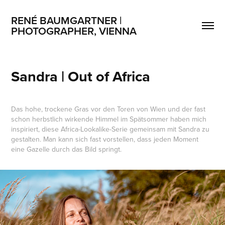
RENÉ BAUMGARTNER | 
PHOTOGRAPHER, VIENNA
Sandra | Out of Africa
Das hohe, trockene Gras vor den Toren von Wien und der fast
schon herbstlich wirkende Himmel im Spätsommer haben mich
inspiriert, diese Africa-Lookalike-Serie gemeinsam mit Sandra zu
gestalten. Man kann sich fast vorstellen, dass jeden Moment
eine Gazelle durch das Bild springt.