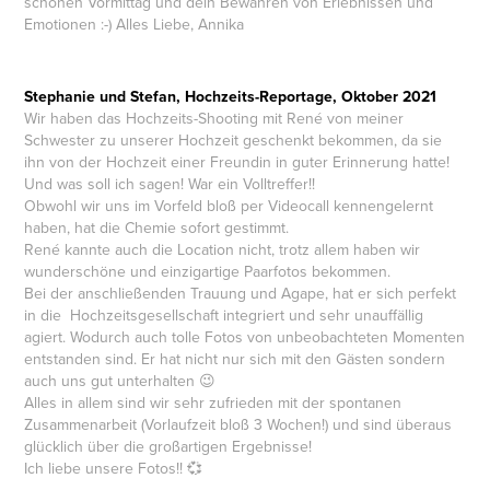
schönen Vormittag und dein Bewahren von Erlebnissen und
Emotionen :-) Alles Liebe, Annika
Stephanie und Stefan, Hochzeits-Reportage, Oktober 2021
Wir haben das Hochzeits-Shooting mit René von meiner
Schwester zu unserer Hochzeit geschenkt bekommen, da sie
ihn von der Hochzeit einer Freundin in guter Erinnerung hatte!
Und was soll ich sagen! War ein Volltreffer!!
Obwohl wir uns im Vorfeld bloß per Videocall kennengelernt
haben, hat die Chemie sofort gestimmt.
René kannte auch die Location nicht, trotz allem haben wir
wunderschöne und einzigartige Paarfotos bekommen.
Bei der anschließenden Trauung und Agape, hat er sich perfekt
in die Hochzeitsgesellschaft integriert und sehr unauffällig
agiert. Wodurch auch tolle Fotos von unbeobachteten Momenten
entstanden sind. Er hat nicht nur sich mit den Gästen sondern
auch uns gut unterhalten 😉
Alles in allem sind wir sehr zufrieden mit der spontanen
Zusammenarbeit (Vorlaufzeit bloß 3 Wochen!) und sind überaus
glücklich über die großartigen Ergebnisse!
Ich liebe unsere Fotos!! 💞