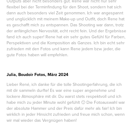
Outputs aber nicht besonders gut. Rene war nicht nur sehr
flexibel bei der Terminfindung für den Shoot, sondern hat sich
dann auch besonders viel Zeit genommen. Ich war angespannt
und unglücklich mit meinem Make-up und Outfit, doch Rene hat
es geschafft mich zu entspannen. Das Shooting war dann, trotz
der anfänglichen Nervosität, echt recht fein. Und der Ergebnisse
fand ich auch super! Rene hat ein sehr gutes Gefühl für Farben,
Perspektiven und die Komposition als Ganzes. Ich bin echt sehr
zufrieden mit den Fotos und kann Rene jedem bzw. jeder, die
gute Fotos haben will empfehlen.
Julia, Boudoir Fotos, März 2024
Lieber René, ich danke für die tolle Shootingerfahrung, die ich
mit dir sammeln durfte! Es war eine super angenehme und
lockere Atmosphäre mit dir. Du warst stets respektvoll und ich
habe mich zu jeder Minute wohl gefühlt 🙂 Die Fotoauswahl war
der absolute Hammer und der Preis dafür mehr als fair! Ich bin
wirklich in jeder Hinsicht zufrieden und freue mich schon, wenn
wir mal wieder das Vergnügen haben!