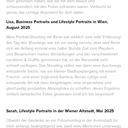
mich gefunden haben, wie sie mit dem Ablauf und
schlussendlich mit den Fotos zufrieden waren. Vielleicht ist
genau
das
richtige Argument für dich dabei.
Lisa, Business Portraits und Lifestyle Portraits in Wien,
August 2025
Mein Portrait-Shooting mit René war wirklich eine tolle Erfahrung!
Am Tag des Shootings war ich ein wenig nervös, aber weil René
sich am Anfang erstmal eine halbe Stunde Zeit zum Plaudern
und Besprechen meiner Vorstellungen und der verschiedenen
Locations & Outfits genommen hat, ist die Nervosität sehr
schnell verflogen. Das Shooting selbst war dann eine durchwegs
entspannte Sache, wie ein kleiner Stadtspaziergang mit einem
Freund - und einer (high-end) Kamera. Renés ruhige und
entspannte Art hat dazu beigetragen, eine angenehme und
gleichzeitig produktive Atmosphäre zu schaffen, deren Ergebnis
einfach fantastische Fotos geworden sind! Ich bin begeistert!
Sarah, Lifestyle Portraits in der Wiener Altstadt, Mai 2025
Obwohl der Gedanke an ein Fotoshooting in der Innenstadt für
mich anfangs beängstigend war, (weil viele Menschen unterwegs