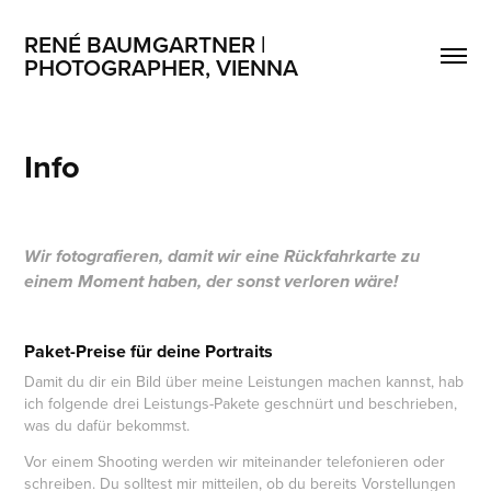
RENÉ BAUMGARTNER | 
PHOTOGRAPHER, VIENNA
Info
Wir fotografieren, damit wir eine Rückfahrkarte zu
einem Moment haben, der sonst verloren wäre!
Paket-Preise für deine Portraits
Damit du dir ein Bild über meine Leistungen machen kannst, hab
ich folgende drei Leistungs-Pakete geschnürt und beschrieben,
was du dafür bekommst.
Vor einem Shooting werden wir miteinander telefonieren oder
schreiben. Du solltest mir mitteilen, ob du bereits Vorstellungen