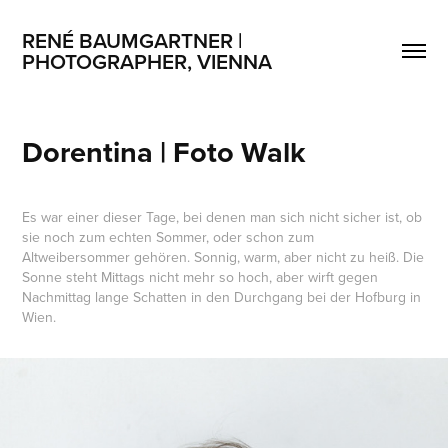
RENÉ BAUMGARTNER | 
PHOTOGRAPHER, VIENNA
Dorentina | Foto Walk
Es war einer dieser Tage, bei denen man sich nicht sicher ist, ob
sie noch zum echten Sommer, oder schon zum
Altweibersommer gehören. Sonnig, warm, aber nicht zu heiß. Die
Sonne steht Mittags nicht mehr so hoch, aber wirft gegen
Nachmittag lange Schatten in den Durchgang bei der Hofburg in
Wien.